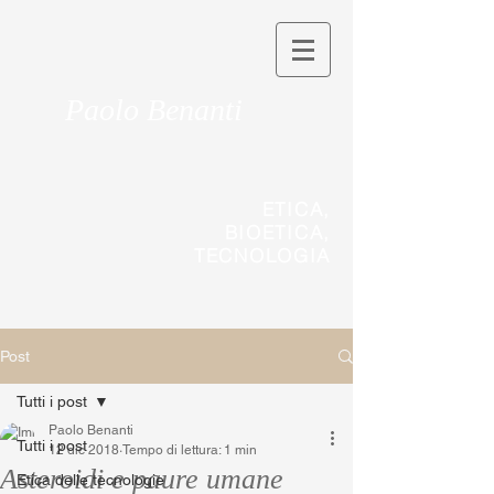
Paolo Benanti
ETICA,
BIOETICA,
TECNOLOGIA
Post
Tutti i post
Paolo Benanti
Tutti i post
12 dic 2018
Tempo di lettura: 1 min
Asteroidi e paure umane
Etica delle tecnologie