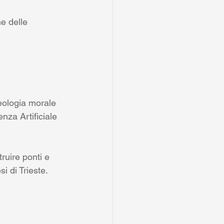
e delle 
eologia morale 
nza Artificiale 
ruire ponti e 
i di Trieste. 