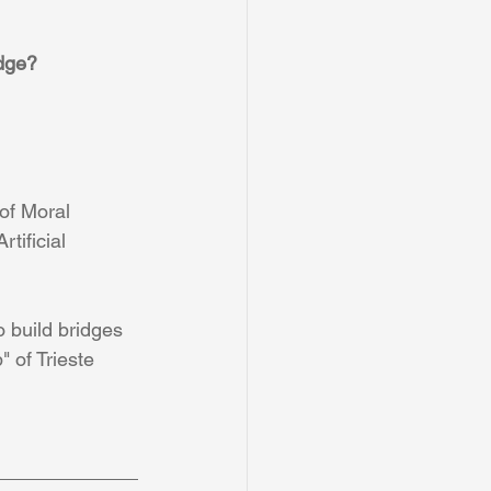
edge?
of Moral 
tificial 
 build bridges 
 of Trieste 