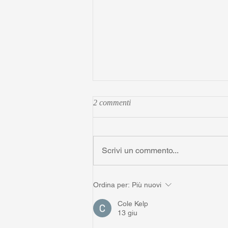
2 commenti
Scrivi un commento...
Derby Roma-Lazio: l'AI entra in
Ordina per:
Più nuovi
curva
Cole Kelp
13 giu