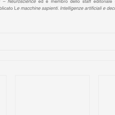
s – Neuroscience
 ed è membro dello staff editoriale 
blicato L
e macchine sapienti. Intelligenze artificiali e de