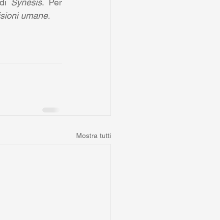
di 
Synesis
. Per 
cisioni umane.
Mostra tutti