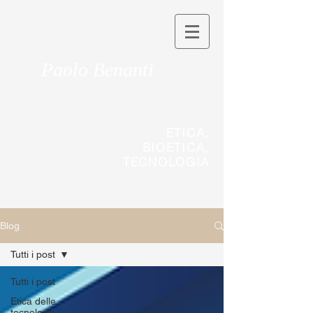
Paolo Benanti
ETICA,
BIOETICA,
TECNOLOGIA
Blog
Tutti i post
Tutti i post
Etica delle
tecnologie