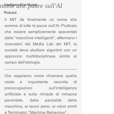
nome alle paure sull'AI
Intelligenza artificiale
Podcast
Il MIT dà finalmente un nome alla 
somma di tutte le paure sull'AI. Piuttosto 
che essere semplicemente spaventati 
dalle "macchine intelligenti", affermano i 
ricercatori del Media Lab del MIT, la 
società deve studiare algoritmi con un 
approccio multidisciplinare simile al 
campo dell'etologia.
Ora sappiamo come chiamare quella 
vasta e inquietante raccolta di 
preoccupazioni sull'intelligenza 
artificiale e sulla miriade di minacce 
paventate, dalla parzialità della 
macchina, ai lavori persi, ai robot simili 
a Terminator: "Machine Behaviour".