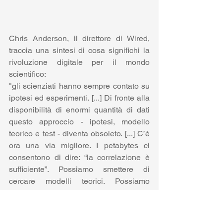
Chris Anderson, il direttore di Wired, 
traccia una sintesi di cosa significhi la 
rivoluzione digitale per il mondo 
scientifico:
"gli scienziati hanno sempre contato su 
ipotesi ed esperimenti. [...] Di fronte alla 
disponibilità di enormi quantità di dati 
questo approccio - ipotesi, modello 
teorico e test - diventa obsoleto. [...] C’è 
ora una via migliore. I petabytes ci 
consentono di dire: “la correlazione è 
sufficiente”. Possiamo smettere di 
cercare modelli teorici. Possiamo 
analizzare i dati senza alcuna ipotesi su 
cosa questi possano mostrare. 
Possiamo inviare i numeri nel più 