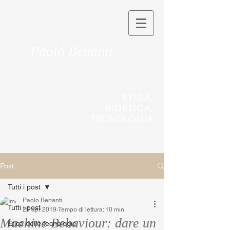
Paolo Benanti
ETICA,
BIOETICA,
TECNOLOGIA
Post
Tutti i post
Paolo Benanti
Tutti i post
29 apr 2019
Tempo di lettura: 10 min
Machine Behaviour: dare un
Etica delle tecnologie