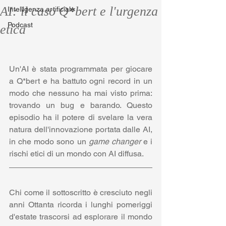
AI: il caso Q*bert e l'urgenza
Intelligenza artificiale
Podcast
etica
Un'AI è stata programmata per giocare 
a Q*bert e ha battuto ogni record in un 
modo che nessuno ha mai visto prima: 
trovando un bug e barando. Questo 
episodio ha il potere di svelare la vera 
natura dell'innovazione portata dalle AI, 
in che modo sono un 
game changer
 e i 
rischi etici di un mondo con AI diffusa.
Chi come il sottoscritto è cresciuto negli 
anni Ottanta ricorda i lunghi pomeriggi 
d'estate trascorsi ad esplorare il mondo 