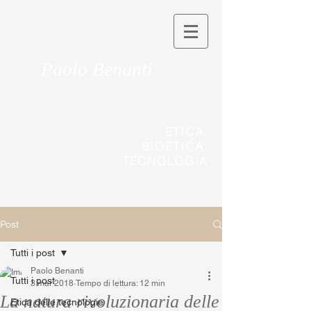
Paolo Benanti
ETICA,
BIOETICA,
TECNOLOGIA
Post
Tutti i post
Paolo Benanti
Tutti i post
3 mar 2018
Tempo di lettura: 12 min
La natura rivoluzionaria delle
Etica delle tecnologie