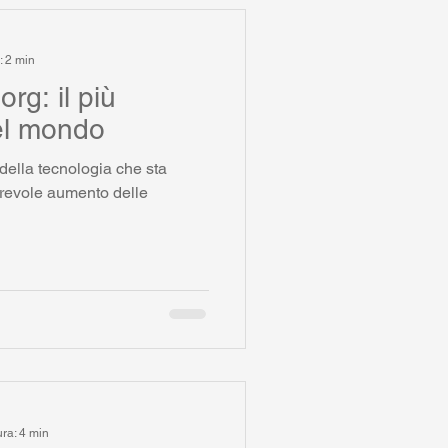
: 2 min
org: il più
el mondo
della tecnologia che sta
erevole aumento delle
ura: 4 min