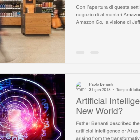
Con l’apertura di questa sett
negozio di alimentari Amazo
Amazon Go, la visione di Jeff
Paolo Benanti
31 gen 2018
Tempo di lettu
Artificial Intell
New World?
Father Benanti described the
artificial intelligence or AI a
arising from the transformati