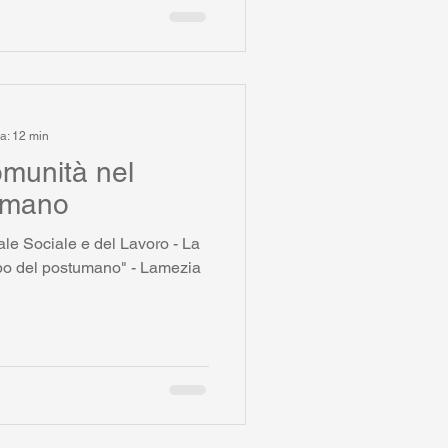
ra: 12 min
omunità nel
umano
mpo del postumano" - Lamezia