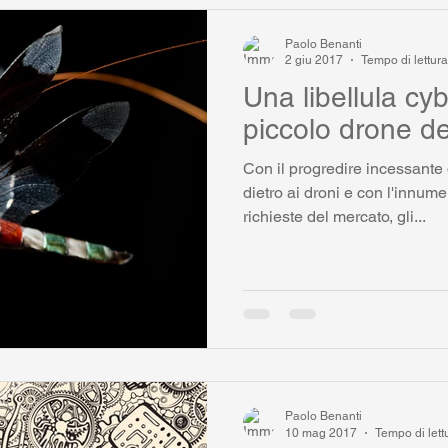
Paolo Benanti
2 giu 2017
Tempo di lettura
Una libellula cyb
piccolo drone d
Con il progredire incessante 
dietro ai droni e con l'innum
richieste del mercato, gli...
Paolo Benanti
10 mag 2017
Tempo di lett