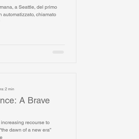
imana, a Seattle, del primo
n automatizzato, chiamato
ra: 2 min
igence: A Brave
 increasing recourse to
s “the dawn of a new era”
ve