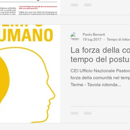
Paolo Benanti
19 lug 2017
Tempo di lettu
La forza della c
tempo del post
CEI Ufficio Nazionale Pastorale Sociale e del Lavoro - La
forza della comunità nel te
Terme - Tavola rotonda...