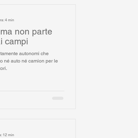
ra: 4 min
oma non parte
ai campi
pletamente autonomi che
o né auto né camion per le
ori.
a: 12 min