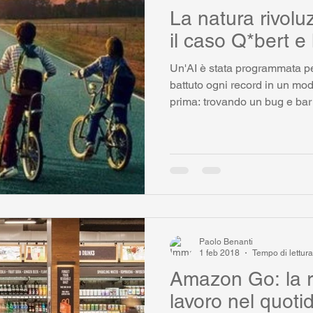
La natura rivoluz
il caso Q*bert e 
Un'AI è stata programmata pe
battuto ogni record in un mo
prima: trovando un bug e bar
Paolo Benanti
1 feb 2018
Tempo di lettura
Amazon Go: la r
lavoro nel quoti