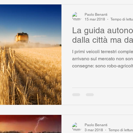
Paolo Benanti
15 mar 2018
Tempo di lettu
La guida auton
dalla città ma d
I primi veicoli terrestri com
arrivano sul mercato non son
consegne: sono robo-agricolt
Paolo Benanti
3 mar 2018
Tempo di lettur