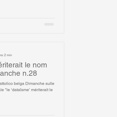
ra: 2 min
riterait le nom
imanche n.28
cattolico belga Dimanche sulle
ale "le ‘dataïsme’ mériterait le