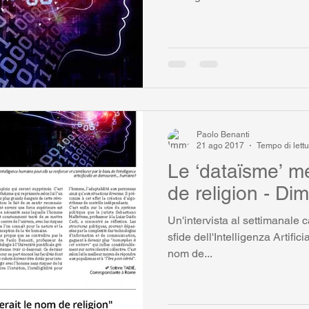
Paolo Benanti
21 ago 2017
Tempo di lettu
Le ‘dataïsme’ mé
de religion - D
Un'intervista al settimanale 
sfide dell'Intelligenza Artifici
nom de...