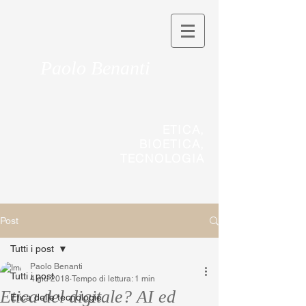
Paolo Benanti
ETICA,
BIOETICA,
TECNOLOGIA
Post
Tutti i post
Paolo Benanti
Tutti i post
4 giu 2018
Tempo di lettura: 1 min
Etica del digitale? AI ed
Etica delle tecnologie