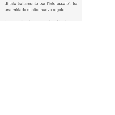
di tale trattamento per l'interessato", tra 
una miriade di altre nuove regole.
I team di etica e conformità devono 
collaborare con l'IT, la produzione, la 
sicurezza e non solo per aderire alle 
leggi, ma anche allineare i sistemi ai 
valori organizzativi. Invece di seppellire 
le comunicazioni sui dati che vengono 
date agli utenti in interminabili e illegibili 
- spesso in font piccolissimi - Termini di 
servizio, le organizzazioni devono 
affrontare i compromessi frontalmente, 
spiegare il valore delle partnership di 
dati, sviluppare processi per la garanzia 
della qualità dei dati tra i partner, essere 
trasparenti sull'uso delle interfacce AI e 
dotare front- dipendenti di linea con 
formazione, contenuti e comunicazioni 