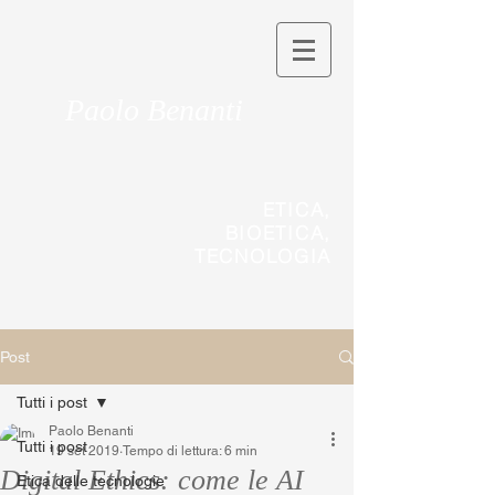
Paolo Benanti
ETICA,
BIOETICA,
TECNOLOGIA
Post
Tutti i post
Paolo Benanti
Tutti i post
19 set 2019
Tempo di lettura: 6 min
Digital Ethics: come le AI
Etica delle tecnologie