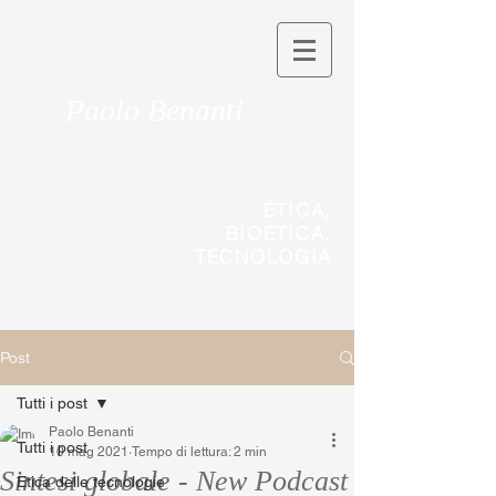
Paolo Benanti
ETICA,
BIOETICA,
TECNOLOGIA
Post
Tutti i post
Paolo Benanti
Tutti i post
10 mag 2021
Tempo di lettura: 2 min
Sintesi globale - New Podcast
Etica delle tecnologie