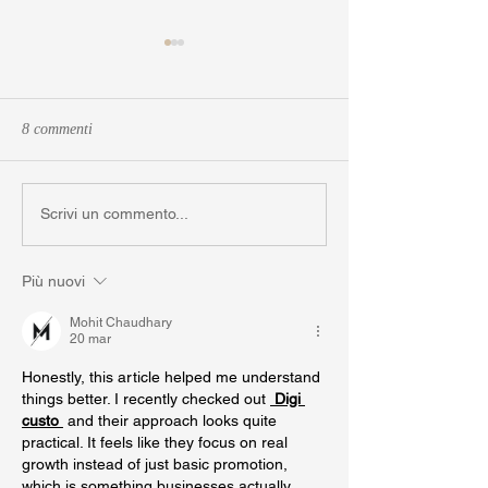
8 commenti
Miti sintetici - New Podcast
Sintesi di gioco -
Scrivi un commento...
Episode
Podcast Episode
Più nuovi
Mohit Chaudhary
20 mar
Honestly, this article helped me understand 
things better. I recently checked out 
Digi 
custo
 and their approach looks quite 
practical. It feels like they focus on real 
growth instead of just basic promotion, 
which is something businesses actually 