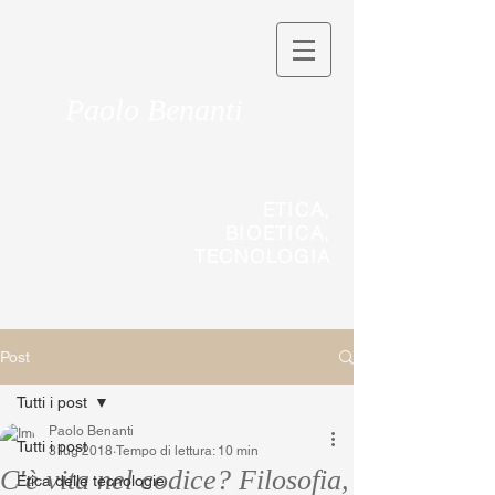
Paolo Benanti
ETICA,
BIOETICA,
TECNOLOGIA
Post
Tutti i post
Paolo Benanti
Tutti i post
3 lug 2018
Tempo di lettura: 10 min
C'è vita nel codice? Filosofia,
Etica delle tecnologie