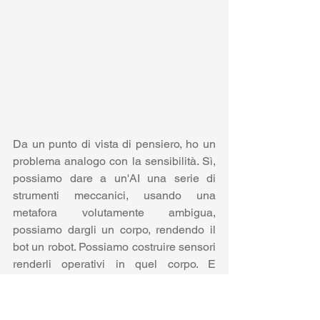
Da un punto di vista di pensiero, ho un 
problema analogo con la sensibilità. Sì, 
possiamo dare a un'AI una serie di 
strumenti meccanici, usando una 
metafora volutamente ambigua, 
possiamo dargli un corpo, rendendo il 
bot un robot. Possiamo costruire sensori 
renderli operativi in quel corpo. E 
possiamo far gemere il robot o gridare 
se è ferito. Ma non riesco ancora a 
immaginare il robot che sente dolore nel 