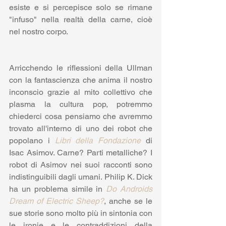
esiste e si percepisce solo se rimane 
"infuso" nella realtà della carne, cioè 
nel nostro corpo.
Arricchendo le riflessioni della Ullman 
con la fantascienza che anima il nostro 
inconscio grazie al mito collettivo che 
plasma la cultura pop, potremmo 
chiederci cosa pensiamo che avremmo 
trovato all'interno di uno dei robot che 
popolano i 
Libri della Fondazione
 di 
Isac Asimov. Carne? Parti metalliche? I 
robot di Asimov nei suoi racconti sono 
indistinguibili dagli umani. Philip K. Dick 
ha un problema simile in 
Do Androids 
Dream of Electric Sheep?
, anche se le 
sue storie sono molto più in sintonia con 
le ironie e le contraddizioni della 