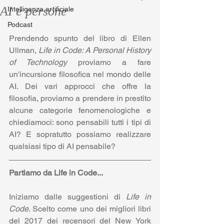
AI e persone
Intelligenza artificiale
Podcast
Prendendo spunto del libro di Ellen 
Ullman, 
Life in Code: A Personal History 
of Technology
 proviamo a fare 
un'incursione filosofica nel mondo delle 
AI. Dei vari approcci che offre la 
filosofia, proviamo a prendere in prestito 
alcune categorie fenomenologiche e 
chiediamoci: sono pensabili tutti i tipi di 
AI? E sopratutto possiamo realizzare 
qualsiasi tipo di AI pensabile?
Partiamo da Life in Code...
Iniziamo dalle suggestioni di 
Life in 
Code
. Scelto come uno dei migliori libri 
del 2017 dei recensori del New York 